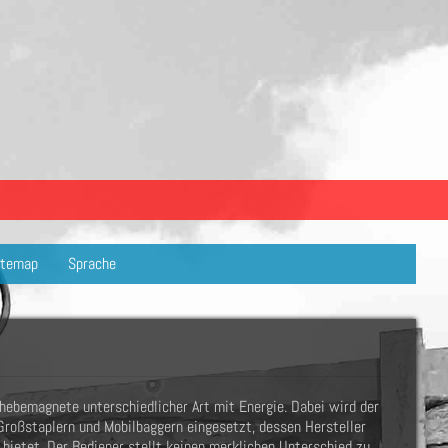
temap
Sprache
hebemagnete unterschiedlicher Art mit Energie. Dabei wird der
roßstaplern und Mobilbaggern eingesetzt, dessen Hersteller
bietet. Der Bediener stellt keinen merklichen Unterschied zu