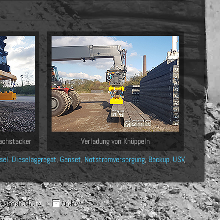
achstacker
Verladung von Knüppeln
sel
,
Dieselaggregat
,
Genset
,
Notstromversorgung
,
Backup
,
USV
,
Datenschutz
Archiv