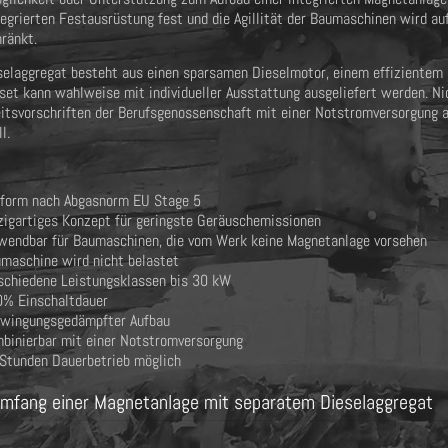
tegrierten Festausrüstung fest und die Agillität der Baumaschinen wird au
hränkt.
elaggregat besteht aus einen sparsamen Dieselmotor, einem effizientem G
et kann wahlweise mit individueller Ausstattung ausgeliefert werden. N
itsvorschriften der Berufsgenossenschaft mit einer Notstromversorgung au
ll.
form nach Abgasnorm EU Stage 5
zigartiges Konzept für geringste Geräuschemissionen
wendbar für Baumaschinen, die vom Werk keine Magnetanlage vorsehen
maschine wird nicht belastet
schiedene Leistungsklassen bis 30 kW
% Einschaltdauer
wingungsgedämpfter Aufbau
binierbar mit einer Notstromversorgung
Stunden Dauerbetrieb möglich
umfang einer Magnetanlage mit separatem Dieselaggregat