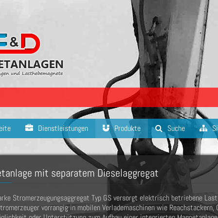
eite
Dienstleistungen
Produkte
Suche
Si
tanlage mit separatem Dieselaggregat
rke Stromerzeugungsaggregat Typ GS versorgt elektrisch betriebene Last
tromerzeuger vorrangig in mobilen Verlademaschinen wie Reachstackern, G
glichkeit oder Unterstützung zum Aufbau einer integrierten Magnetanlage 