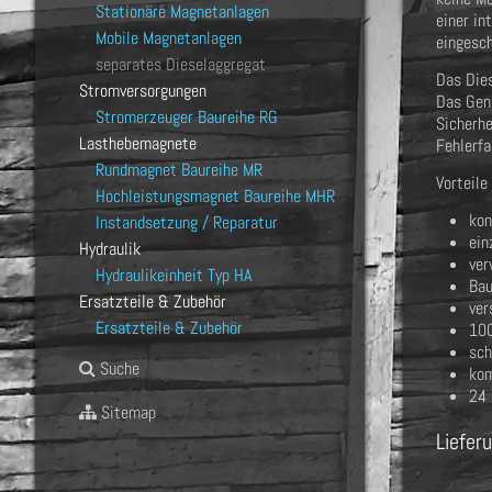
Stationäre Magnetanlagen
einer in
Mobile Magnetanlagen
eingesc
separates Dieselaggregat
Das Dies
Stromversorgungen
Das Gens
Stromerzeuger Baureihe RG
Sicherhe
Lasthebemagnete
Fehlerfa
Rundmagnet Baureihe MR
Vorteile
Hochleistungsmagnet Baureihe MHR
kon
Instandsetzung / Reparatur
ein
Hydraulik
ver
Hydraulikeinheit Typ HA
Bau
Ersatzteile & Zubehör
ver
Ersatzteile & Zubehör
100
sch
Suche
kom
24 
Sitemap
Liefer