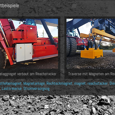
tbeispiele
elaggregat verbaut am Reachstacker
Traverse mit Magneten am Re
sthebemagnet
,
Magnetanlage
,
Rechteckmagnet
,
magnet
,
reachstacker
,
Die
,
Lasttraverse
,
Stromversorgung
Kontakt
AGB
Impressum