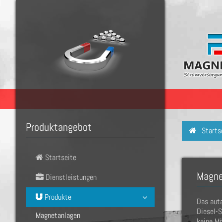
Produktangebot
Starts
Startseite
Magne
Dienstleistungen
Produkte
Das auta
Diesel-S
Magnetanlagen
keine Mö