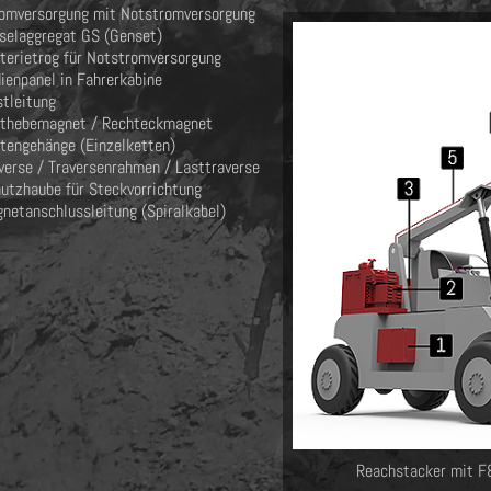
omversorgung mit Notstromversorgung
selaggregat GS (Genset)
terietrog für Notstromversorgung
ienpanel in Fahrerkabine
tleitung
thebemagnet / Rechteckmagnet
tengehänge (Einzelketten)
verse / Traversenrahmen / Lasttraverse
utzhaube für Steckvorrichtung
netanschlussleitung (Spiralkabel)
Reachstacker mit F